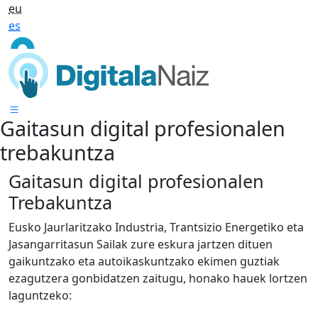
eu
es
Gaitasun digital profesionalen
trebakuntza
Gaitasun digital profesionalen
Trebakuntza
Eusko Jaurlaritzako Industria, Trantsizio Energetiko eta
Jasangarritasun Sailak zure eskura jartzen dituen
gaikuntzako eta autoikaskuntzako ekimen guztiak
ezagutzera gonbidatzen zaitugu, honako hauek lortzen
laguntzeko: