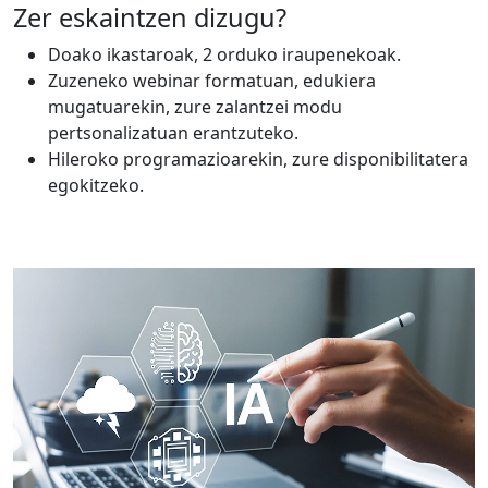
Zer eskaintzen dizugu?
Doako ikastaroak, 2 orduko iraupenekoak.
Zuzeneko webinar formatuan, edukiera
mugatuarekin, zure zalantzei modu
pertsonalizatuan erantzuteko.
Hileroko programazioarekin, zure disponibilitatera
egokitzeko.