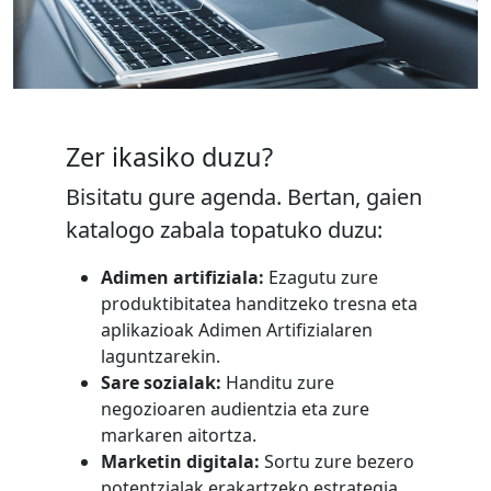
Zer ikasiko duzu?
Bisitatu gure agenda. Bertan, gaien
katalogo zabala topatuko duzu:
Adimen artifiziala:
Ezagutu zure
produktibitatea handitzeko tresna eta
aplikazioak Adimen Artifizialaren
laguntzarekin.
Sare sozialak:
Handitu zure
negozioaren audientzia eta zure
markaren aitortza.
Marketin digitala:
Sortu zure bezero
potentzialak erakartzeko estrategia