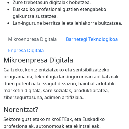
Zure trebetasun digitalak hobetzea.
Euskadiko profesional guztien etengabeko
gaikuntza sustatzea.
Lan-ingurune berritzaile eta lehiakorra bultzatzea.
Mikroenpresa Digitala
Barnetegi Teknologikoa
Enpresa Digitala
Mikroenpresa Digitala
Gaitzeko, kontzientziatzeko eta sentsibilizatzeko
programa da, teknologia lan-ingurunean aplikatzeak
duen potentziala ezagut dezazun, hainbat arlotatik:
marketin digitala, sare sozialak, produktibitatea,
zibersegurtasuna, adimen artifiziala...
Norentzat?
Sektore guztietako mikroETEak, eta Euskadiko
profesionalak, autonomoak eta ekintzaileak.