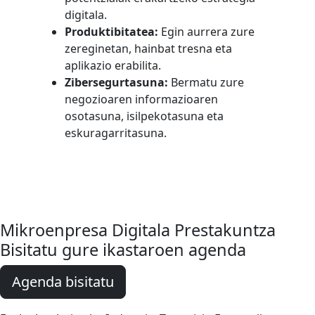
digitala.
Produktibitatea:
Egin aurrera zure
zereginetan, hainbat tresna eta
aplikazio erabilita.
Zibersegurtasuna:
Bermatu zure
negozioaren informazioaren
osotasuna, isilpekotasuna eta
eskuragarritasuna.
Mikroenpresa Digitala Prestakuntza
Bisitatu gure ikastaroen agenda
Agenda bisitatu