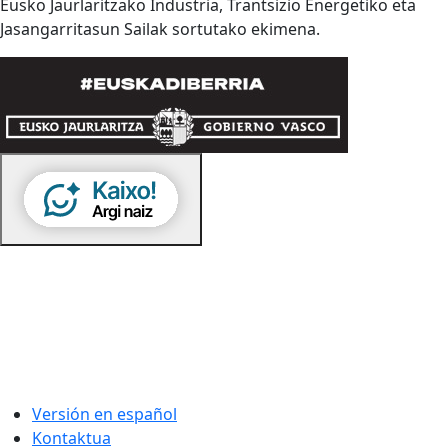
Eusko Jaurlaritzako Industria, Trantsizio Energetiko eta
Jasangarritasun Sailak sortutako ekimena.
Versión en español
Kontaktua