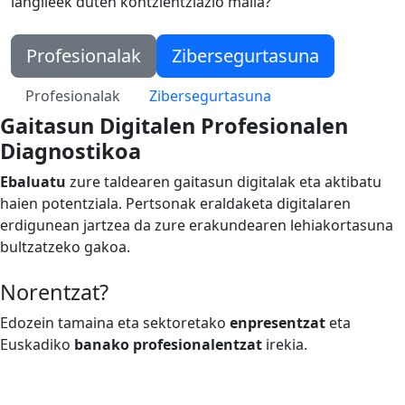
langileek duten kontzientziazio maila?
Profesionalak
Zibersegurtasuna
Profesionalak
Zibersegurtasuna
Gaitasun Digitalen Profesionalen
Diagnostikoa
Ebaluatu
zure taldearen gaitasun digitalak eta aktibatu
haien potentziala. Pertsonak eraldaketa digitalaren
erdigunean jartzea da zure erakundearen lehiakortasuna
bultzatzeko gakoa.
Norentzat?
Edozein tamaina eta sektoretako
enpresentzat
eta
Euskadiko
banako profesionalentzat
irekia.