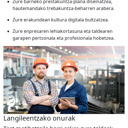
Zure barneko prestakuntza-plana diseinatzea,
hautemandako trebakuntza-beharren arabera.
Zure erakundean kultura digitala bultzatzea.
Zure enpresaren lehiakortasuna eta taldearen
garapen pertsonala eta profesionala hobetzea.
Langileentzako onurak