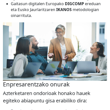
Gaitasun digitalen Europako
DIGCOMP
ereduan
eta Eusko Jaurlaritzaren
IKANOS
metodologian
oinarrituta.
Enpresarentzako onurak
Azterketaren ondorioak honako hauek
egiteko abiapuntu gisa erabiliko dira: