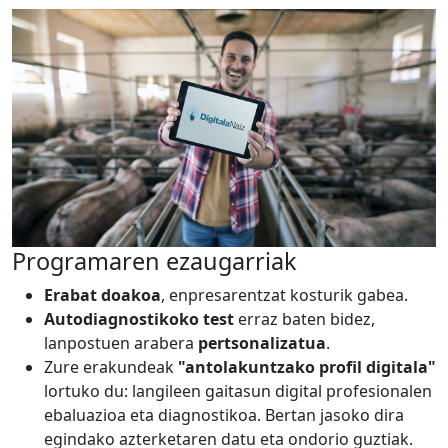
Programaren ezaugarriak
Erabat doakoa
, enpresarentzat kosturik gabea.
Autodiagnostikoko test
erraz baten bidez,
lanpostuen arabera
pertsonalizatua
.
Zure erakundeak
"antolakuntzako profil digitala"
lortuko du: langileen gaitasun digital profesionalen
ebaluazioa eta diagnostikoa. Bertan jasoko dira
egindako azterketaren datu eta ondorio guztiak.