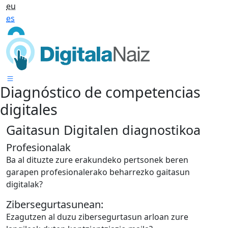
eu
es
Diagnóstico de competencias
digitales
Gaitasun Digitalen
diagnostikoa
Profesionalak
Ba al dituzte zure erakundeko pertsonek beren
garapen profesionalerako beharrezko gaitasun
digitalak?
Zibersegurtasunean:
Ezagutzen al duzu zibersegurtasun arloan zure