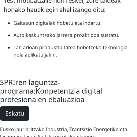
Test motibatzaile horri esker, zure taldeak
honako hauek egin ahal izango ditu:
Gaitasun digitalak hobetu eta indartu.
Autoikaskuntzako jarrera proaktiboa sustatu.
Lan arloan produktibitatea hobetzeko teknologia
nola aplikatu jakin.
SPRIren laguntza-
programa:
Konpetentzia digital
profesionalen ebaluazioa
Eskatu
Eusko Jaurlaritzako Industria, Trantsizio Energetiko eta
Jasangarritasun Sailak sortutako ekimena.